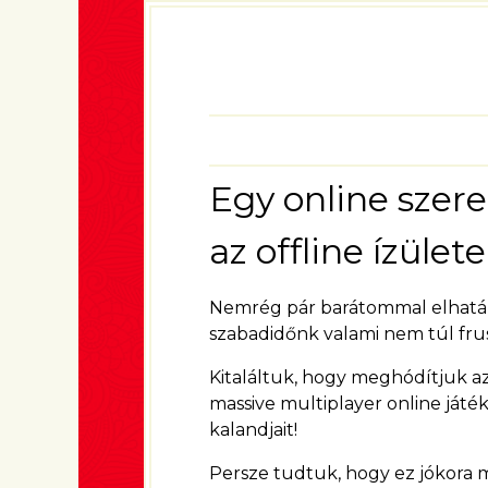
Egy online szere
az offline ízülete
Nemrég pár barátommal elhatáro
szabadidőnk valami nem túl frusz
Kitaláltuk, hogy meghódítjuk az 
massive multiplayer online játé
kalandjait!
Persze tudtuk, hogy ez jókora 