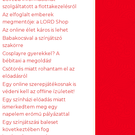
szolgáltatott a flottakezelésről
Az elfoglalt emberek
megmentője: a LORD Shop
Az online élet káros is lehet
Babakocsival a színjátszó
szakörre
Cosplayre gyerekkel? A
bébitaxi a megoldás!
Csőtörés miatt rohantam el az
előadásról
Egy online szerepjátékosnak is
védeni kell az offline ízületeit!
Egy színházi előadás miatt
ismerkedtem meg egy
napelem erőmű pályázattal
Egy színjátszási baleset
következtében fog