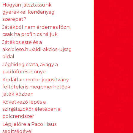
Hogyan játsztassunk
gyerekkel kenőanyag
szerepet?
Játékból nem érdemes főzni,
csak ha profin csináljuk
Játékos este és a
akcioleso.hu/aldi-akcios-ujsag
oldal
Jéghideg csata, avagy a
padlófűtés előnyei
Korlátlan motor jogosítvány
feltételei is megismerhetőek
játék közben
Következő lépés a
színjátszókör életében a
polcrendszer
Lépj előre a Paco Haus
segítségével