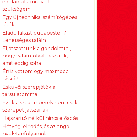
implantátumra volt
szükségem
Egy új technikai számítógépes
játék
Eladó lakást budapesten?
Lehetséges találni!
Eljátszottunk a gondolattal,
hogy valami olyat teszünk,
amit eddig soha
Én is vettem egy maxmoda
táskát!
Esküvői szerepjáték a
társulatommal
Ezek a szakemberek nem csak
szerepet játszanak
Hajszárító nélkül nincs előadás
Hétvégi előadás, és az angol
nyelvtanfolyamok