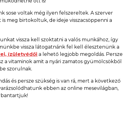
 működhetne ott is!
k sose voltak még ilyen felszereltek. A szerver
is meg birtokoltuk, de ideje visszacsöppenni a
nkat vissza kell szoktatni a valós munkához, így
münkbe vissza látogatnánk fel kell élesztenünk a
ei, ízületvédői
a lehető legjobb megoldás. Persze
hisz a vitaminok amit a nyári zamatos gyümölcsökből
rbe szorulnak.
ndás és persze szükség is van rá, mert a következő
elvarázsolódhatunk ebben az online mesevilágban,
rbantartjuk!