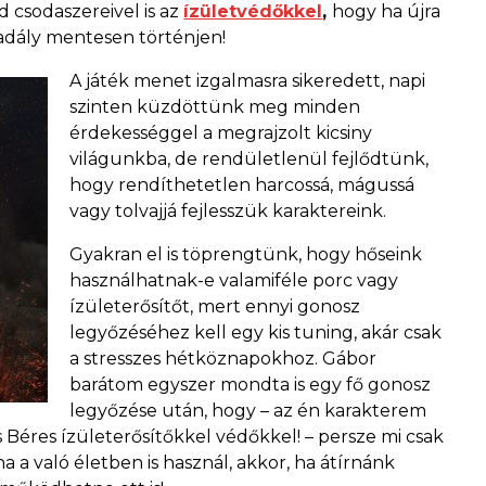
d csodaszereivel is az
ízületvédőkkel
,
hogy ha újra
adály mentesen történjen!
A játék menet izgalmasra sikeredett, napi
szinten küzdöttünk meg minden
érdekességgel a megrajzolt kicsiny
világunkba, de rendületlenül fejlődtünk,
hogy rendíthetetlen harcossá, mágussá
vagy tolvajjá fejlesszük karaktereink.
Gyakran el is töprengtünk, hogy hőseink
használhatnak-e valamiféle porc vagy
ízületerősítőt, mert ennyi gonosz
legyőzéséhez kell egy kis tuning, akár csak
a stresszes hétköznapokhoz. Gábor
barátom egyszer mondta is egy fő gonosz
legyőzése után, hogy – az én karakterem
s Béres ízületerősítőkkel védőkkel! – persze mi csak
 a való életben is használ, akkor, ha átírnánk