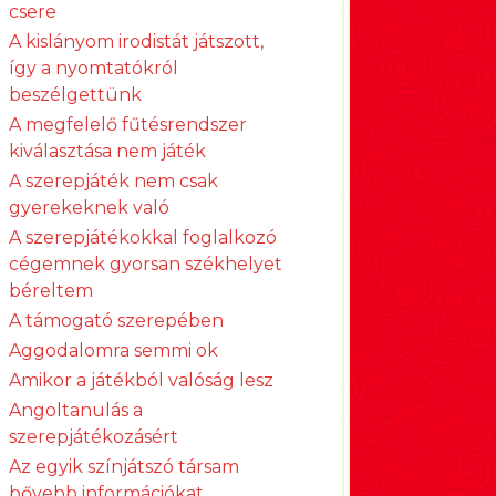
csere
A kislányom irodistát játszott,
így a nyomtatókról
beszélgettünk
A megfelelő fűtésrendszer
kiválasztása nem játék
A szerepjáték nem csak
gyerekeknek való
A szerepjátékokkal foglalkozó
cégemnek gyorsan székhelyet
béreltem
A támogató szerepében
Aggodalomra semmi ok
Amikor a játékból valóság lesz
Angoltanulás a
szerepjátékozásért
Az egyik színjátszó társam
bővebb információkat