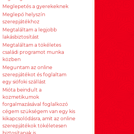
Meglepetés a gyerekeknek
Meglepő helyszín
szerepjátékhoz
Megtaláltam a legjobb
lakásbiztosítást
Megtaláltam a tökéletes
családi programot munka
közben
Meguntam az online
szerepjátékot és foglaltam
egy siófoki szállást
Mióta beindult a
kozmetikumok
forgalmazásával foglalkozó
cégem szükségem van egy kis
kikapcsolódásra, amit az online
szerepjátékok tökéletesen
biztosítanak is