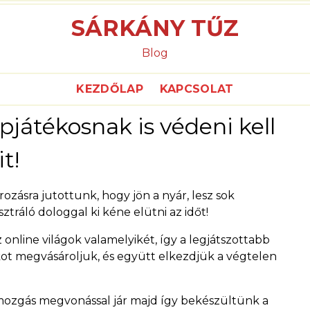
SÁRKÁNY TŰZ
Blog
KEZDŐLAP
KAPCSOLAT
pjátékosnak is védeni kell
it!
zásra jutottunk, hogy jön a nyár, lesz sok
tráló dologgal ki kéne elütni az időt!
online világok valamelyikét, így a legjátszottabb
kot megvásároljuk, és együtt elkezdjük a végtelen
mozgás megvonással jár majd így bekészültünk a