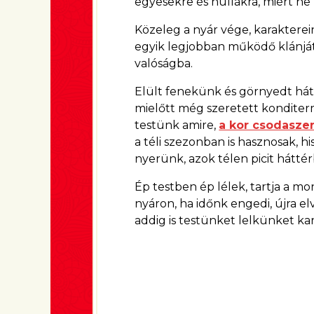
egyesekre és nullákra, miért ne
Közeleg a nyár vége, karakterein
egyik legjobban működő klánját 
valóságba.
Elült fenekünk és görnyedt hátu
mielőtt még szeretett konditer
testünk amire,
a kor csodaszer
a téli szezonban is hasznosak, 
nyerünk, azok télen picit hátté
Ép testben ép lélek, tartja a mo
nyáron, ha időnk engedi, újra 
addig is testünket lelkünket ka