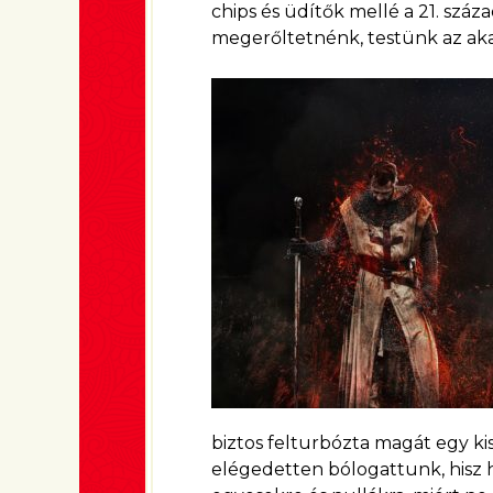
chips és üdítők mellé a 21. száza
megerőltetnénk, testünk az ak
biztos felturbózta magát egy ki
elégedetten bólogattunk, hisz ha