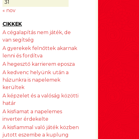
31
« nov
CIKKEK
A cégalapítás nem játék, de
van segítség
A gyerekek felnőttek akarnak
lenni és fordítva
A hegesztő karrierem eposza
A kedvenc helyünk után a
házunkra is napelemek
kerültek
A képzelet és a valóság közötti
határ
A kisfiamat a napelemes
inverter érdekelte
A kisfiammal való játék közben
jutott eszembe a kuplung