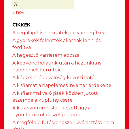
31
« nov
CIKKEK
A cégalapítás nem játék, de van segítség
A gyerekek felnőttek akarnak lenni és
fordítva
A hegesztő karrierem eposza
A kedvenc helyünk után a házunkra is
napelemek kerültek
A képzelet és a valóság közötti határ
A kisfiamat a napelemes inverter érdekelte
A kisfiammal való játék közben jutott
eszembe a kuplung csere
A kislányom irodistát játszott, így a
nyomtatókról beszélgettünk
A megfelelő fűtésrendszer kiválasztása nem