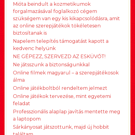
Mióta beindult a kozmetikumok
forgalmazásával foglalkozó cégem
szükségem van egy kis kikapcsolódásra, amit
az online szerepjátékok tökéletesen
biztosítanak is
Napelem telepítés támogatást kapott a
kedvenc helyünk
NE GÉPEZZ, SZERVEZD AZ ESKÜVŐT!
Ne játsszunk a biztonságunkkal
Online filmek magyarul – a szerepjátékosok
álma
Online játékboltból rendeltem jelmezt
Online játékok tervezése, mint egyetemi
feladat
Professzionális alaplap javítás mentette meg
a laptopom
Sárkányosat játszottunk, majd új hobbit
találtam