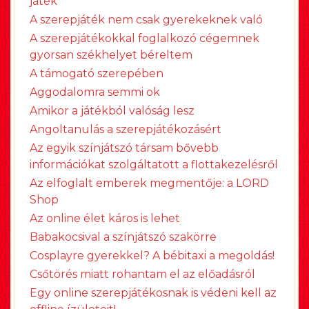
játék
A szerepjáték nem csak gyerekeknek való
A szerepjátékokkal foglalkozó cégemnek
gyorsan székhelyet béreltem
A támogató szerepében
Aggodalomra semmi ok
Amikor a játékból valóság lesz
Angoltanulás a szerepjátékozásért
Az egyik színjátszó társam bővebb
információkat szolgáltatott a flottakezelésről
Az elfoglalt emberek megmentője: a LORD
Shop
Az online élet káros is lehet
Babakocsival a színjátszó szakörre
Cosplayre gyerekkel? A bébitaxi a megoldás!
Csőtörés miatt rohantam el az előadásról
Egy online szerepjátékosnak is védeni kell az