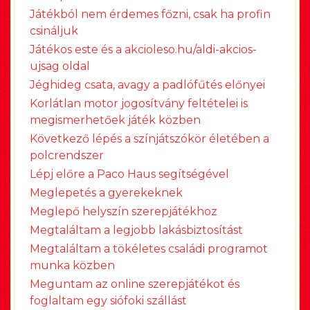
Játékból nem érdemes főzni, csak ha profin
csináljuk
Játékos este és a akcioleso.hu/aldi-akcios-
ujsag oldal
Jéghideg csata, avagy a padlófűtés előnyei
Korlátlan motor jogosítvány feltételei is
megismerhetőek játék közben
Következő lépés a színjátszókör életében a
polcrendszer
Lépj előre a Paco Haus segítségével
Meglepetés a gyerekeknek
Meglepő helyszín szerepjátékhoz
Megtaláltam a legjobb lakásbiztosítást
Megtaláltam a tökéletes családi programot
munka közben
Meguntam az online szerepjátékot és
foglaltam egy siófoki szállást