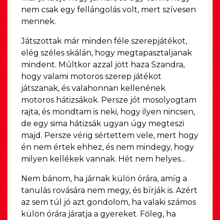
nem csak egy fellángolás volt, mert szívesen
mennek.
Játszottak már minden féle szerepjátékot,
elég széles skálán, hogy megtapasztaljanak
mindent. Múltkor azzal jött haza Szandra,
hogy valami motoros szerep játékot
játszanak, és valahonnan kellenének
motoros hátizsákok. Persze jót mosolyogtam
rajta, és mondtam is neki, hogy ilyen nincsen,
de egy sima hátizsák ugyan úgy megteszi
majd. Persze vérig sértettem vele, mert hogy
én nem értek ehhez, és nem mindegy, hogy
milyen kellékek vannak. Hét nem helyes…
Nem bánom, ha járnak külön órára, amíg a
tanulás rovására nem megy, és bírják is. Azért
az sem túl jó azt gondolom, ha valaki számos
külön órára járatja a gyereket. Főleg, ha