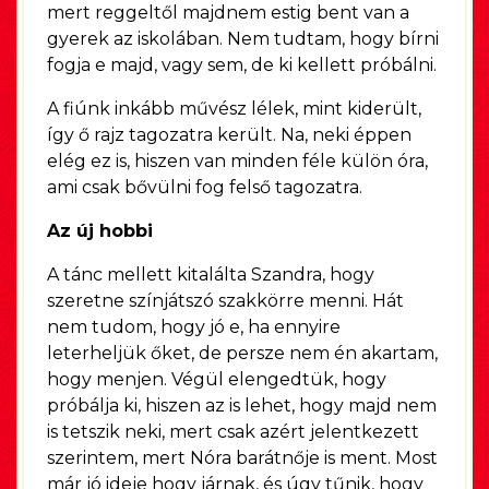
mert reggeltől majdnem estig bent van a
gyerek az iskolában. Nem tudtam, hogy bírni
fogja e majd, vagy sem, de ki kellett próbálni.
A fiúnk inkább művész lélek, mint kiderült,
így ő rajz tagozatra került. Na, neki éppen
elég ez is, hiszen van minden féle külön óra,
ami csak bővülni fog felső tagozatra.
Az új hobbi
A tánc mellett kitalálta Szandra, hogy
szeretne színjátszó szakkörre menni. Hát
nem tudom, hogy jó e, ha ennyire
leterheljük őket, de persze nem én akartam,
hogy menjen. Végül elengedtük, hogy
próbálja ki, hiszen az is lehet, hogy majd nem
is tetszik neki, mert csak azért jelentkezett
szerintem, mert Nóra barátnője is ment. Most
már jó ideje hogy járnak, és úgy tűnik, hogy