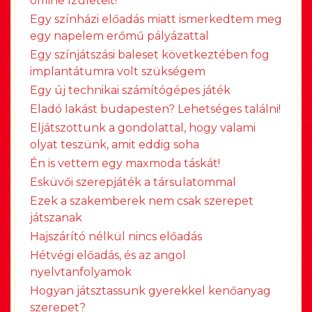
offline ízületeit!
Egy színházi előadás miatt ismerkedtem meg
egy napelem erőmű pályázattal
Egy színjátszási baleset következtében fog
implantátumra volt szükségem
Egy új technikai számítógépes játék
Eladó lakást budapesten? Lehetséges találni!
Eljátszottunk a gondolattal, hogy valami
olyat teszünk, amit eddig soha
Én is vettem egy maxmoda táskát!
Esküvői szerepjáték a társulatommal
Ezek a szakemberek nem csak szerepet
játszanak
Hajszárító nélkül nincs előadás
Hétvégi előadás, és az angol
nyelvtanfolyamok
Hogyan játsztassunk gyerekkel kenőanyag
szerepet?