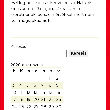
esetleg neki nincs is kedve hozzá. Nálunk
nincs kötelező óra, arra járnak, amire
szeretnének, persze mértékkel, mert nem
kell megszakadniuk.
Keresés
Keresés
2026. augusztus
h
K
s
c
p
s
v
1
2
3
4
5
6
7
8
9
10
11
12
13
14
15
16
17
18
19
20
21
22
23
24
25
26
27
28
29
30