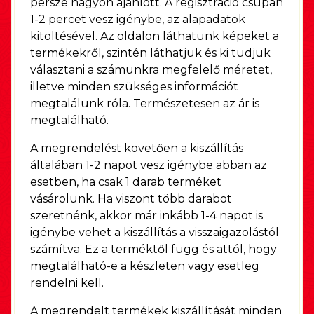
persze nagyon ajánlott. A regisztráció csupán
1-2 percet vesz igénybe, az alapadatok
kitöltésével. Az oldalon láthatunk képeket a
termékekről, szintén láthatjuk és ki tudjuk
választani a számunkra megfelelő méretet,
illetve minden szükséges információt
megtalálunk róla. Természetesen az ár is
megtalálható.
A megrendelést követően a kiszállítás
általában 1-2 napot vesz igénybe abban az
esetben, ha csak 1 darab terméket
vásárolunk. Ha viszont több darabot
szeretnénk, akkor már inkább 1-4 napot is
igénybe vehet a kiszállítás a visszaigazolástól
számítva. Ez a terméktől függ és attól, hogy
megtalálható-e a készleten vagy esetleg
rendelni kell.
A megrendelt termékek kiszállítását minden