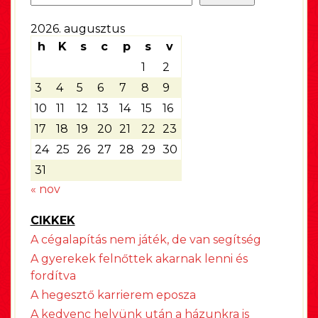
2026. augusztus
h
K
s
c
p
s
v
1
2
3
4
5
6
7
8
9
10
11
12
13
14
15
16
17
18
19
20
21
22
23
24
25
26
27
28
29
30
31
« nov
CIKKEK
A cégalapítás nem játék, de van segítség
A gyerekek felnőttek akarnak lenni és
fordítva
A hegesztő karrierem eposza
A kedvenc helyünk után a házunkra is