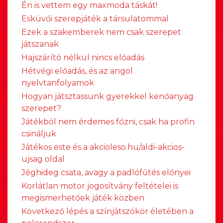
Én is vettem egy maxmoda táskát!
Esküvői szerepjáték a társulatommal
Ezek a szakemberek nem csak szerepet
játszanak
Hajszárító nélkül nincs előadás
Hétvégi előadás, és az angol
nyelvtanfolyamok
Hogyan játsztassunk gyerekkel kenőanyag
szerepet?
Játékból nem érdemes főzni, csak ha profin
csináljuk
Játékos este és a akcioleso.hu/aldi-akcios-
ujsag oldal
Jéghideg csata, avagy a padlófűtés előnyei
Korlátlan motor jogosítvány feltételei is
megismerhetőek játék közben
Következő lépés a színjátszókör életében a