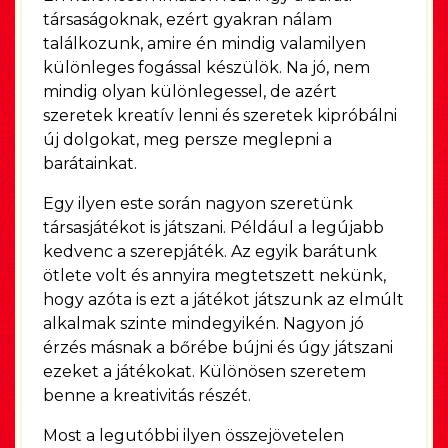
társaságoknak, ezért gyakran nálam
találkozunk, amire én mindig valamilyen
különleges fogással készülök. Na jó, nem
mindig olyan különlegessel, de azért
szeretek kreatív lenni és szeretek kipróbálni
új dolgokat, meg persze meglepni a
barátainkat.
Egy ilyen este során nagyon szeretünk
társasjátékot is játszani. Például a legújabb
kedvenc a szerepjáték. Az egyik barátunk
ötlete volt és annyira megtetszett nekünk,
hogy azóta is ezt a játékot játszunk az elmúlt
alkalmak szinte mindegyikén. Nagyon jó
érzés másnak a bőrébe bújni és úgy játszani
ezeket a játékokat. Különösen szeretem
benne a kreativitás részét.
Most a legutóbbi ilyen összejövetelen