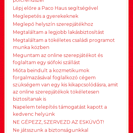
polcrendszer
Lépj előre a Paco Haus segítségével
Meglepetés a gyerekeknek
Meglepő helyszín szerepjátékhoz
Megtaláltam a legjobb lakásbiztosítást
Megtaláltam a tökéletes családi programot
munka közben
Meguntam az online szerepjátékot és
foglaltam egy siófoki szállást
Mióta beindult a kozmetikumok
forgalmazásával foglalkozó cégem
szükségem van egy kis kikapcsolódásra, amit
az online szerepjátékok tökéletesen
biztosítanak is
Napelem telepítés támogatást kapott a
kedvenc helyünk
NE GÉPEZZ, SZERVEZD AZ ESKÜVŐT!
Ne játsszunk a biztonságunkkal