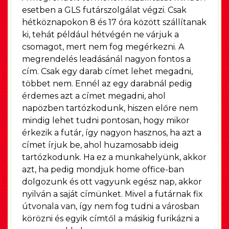
esetben a GLS futárszolgálat végzi. Csak
hétköznapokon 8 és 17 óra között szállítanak
ki, tehát például hétvégén ne várjuk a
csomagot, mert nem fog megérkezni. A
megrendelés leadásánál nagyon fontos a
cím. Csak egy darab címet lehet megadni,
többet nem. Ennél az egy darabnál pedig
érdemes azt a címet megadni, ahol
napözben tartózkodunk, hiszen előre nem
mindig lehet tudni pontosan, hogy mikor
érkezik a futár, így nagyon hasznos, ha azt a
címet írjuk be, ahol huzamosabb ideig
tartózkodunk. Ha ez a munkahelyünk, akkor
azt, ha pedig mondjuk home office-ban
dolgozunk és ott vagyunk egész nap, akkor
nyilván a saját címünket. Mivel a futárnak fix
útvonala van, így nem fog tudni a városban
körözni és egyik címtől a másikig furikázni a