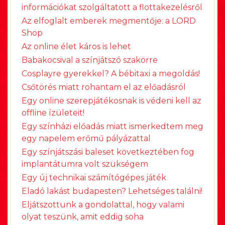
információkat szolgáltatott a flottakezelésről
Az elfoglalt emberek megmentője: a LORD
Shop
Az online élet káros is lehet
Babakocsival a színjátszó szakörre
Cosplayre gyerekkel? A bébitaxi a megoldás!
Csőtörés miatt rohantam el az előadásról
Egy online szerepjátékosnak is védeni kell az
offline ízületeit!
Egy színházi előadás miatt ismerkedtem meg
egy napelem erőmű pályázattal
Egy színjátszási baleset következtében fog
implantátumra volt szükségem
Egy új technikai számítógépes játék
Eladó lakást budapesten? Lehetséges találni!
Eljátszottunk a gondolattal, hogy valami
olyat teszünk, amit eddig soha