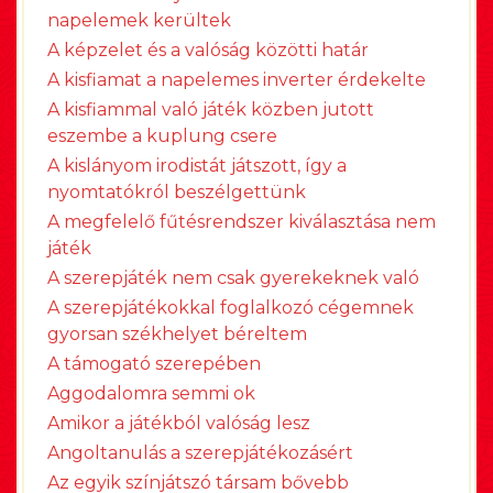
napelemek kerültek
A képzelet és a valóság közötti határ
A kisfiamat a napelemes inverter érdekelte
A kisfiammal való játék közben jutott
eszembe a kuplung csere
A kislányom irodistát játszott, így a
nyomtatókról beszélgettünk
A megfelelő fűtésrendszer kiválasztása nem
játék
A szerepjáték nem csak gyerekeknek való
A szerepjátékokkal foglalkozó cégemnek
gyorsan székhelyet béreltem
A támogató szerepében
Aggodalomra semmi ok
Amikor a játékból valóság lesz
Angoltanulás a szerepjátékozásért
Az egyik színjátszó társam bővebb