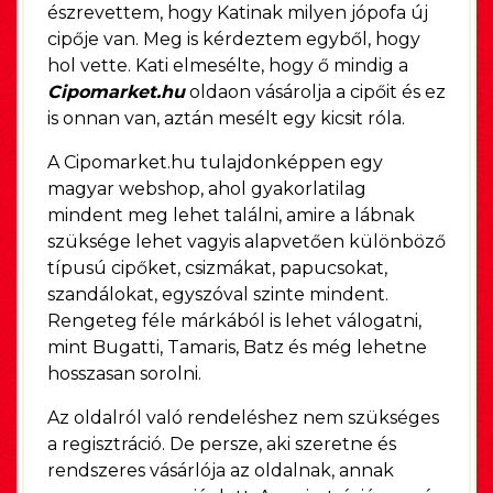
észrevettem, hogy Katinak milyen jópofa új
cipője van. Meg is kérdeztem egyből, hogy
hol vette. Kati elmesélte, hogy ő mindig a
Cipomarket.hu
oldaon vásárolja a cipőit és ez
is onnan van, aztán mesélt egy kicsit róla.
A Cipomarket.hu tulajdonképpen egy
magyar webshop, ahol gyakorlatilag
mindent meg lehet találni, amire a lábnak
szüksége lehet vagyis alapvetően különböző
típusú cipőket, csizmákat, papucsokat,
szandálokat, egyszóval szinte mindent.
Rengeteg féle márkából is lehet válogatni,
mint Bugatti, Tamaris, Batz és még lehetne
hosszasan sorolni.
Az oldalról való rendeléshez nem szükséges
a regisztráció. De persze, aki szeretne és
rendszeres vásárlója az oldalnak, annak