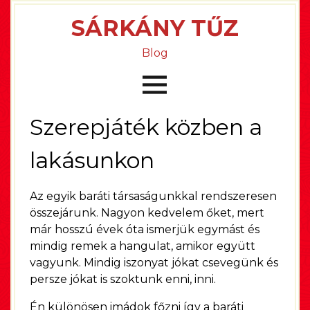
SÁRKÁNY TŰZ
Blog
Szerepjáték közben a
lakásunkon
Az egyik baráti társaságunkkal rendszeresen
összejárunk. Nagyon kedvelem őket, mert
már hosszú évek óta ismerjük egymást és
mindig remek a hangulat, amikor együtt
vagyunk. Mindig iszonyat jókat csevegünk és
persze jókat is szoktunk enni, inni.
Én különösen imádok főzni így a baráti