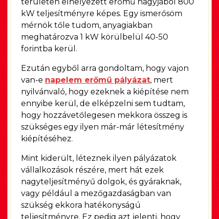
területen elhelyezett erőmű nagyjából 800
kW teljesítményre képes. Egy ismerősöm
mérnök tőle tudom, anyagiakban
meghatározva 1 kW körülbelül 40-50
forintba kerül.
Ezután egyből arra gondoltam, hogy vajon
van-e
napelem erőmű pályázat
, mert
nyilvánvaló, hogy ezeknek a kiépítése nem
ennyibe kerül, de elképzelni sem tudtam,
hogy hozzávetőlegesen mekkora összeg is
szükséges egy ilyen már-már létesítmény
kiépítéséhez.
Mint kiderült, léteznek ilyen pályázatok
vállalkozások részére, mert hát ezek
nagyteljesítményű dolgok, és gyáraknak,
vagy például a mezőgazdaságban van
szükség ekkora hatékonyságú
teljesítményre. Ez pedig azt jelenti, hogy