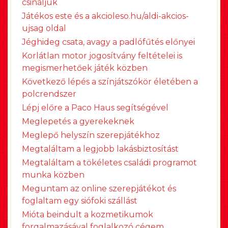
csináljuk
Játékos este és a akcioleso.hu/aldi-akcios-
ujsag oldal
Jéghideg csata, avagy a padlófűtés előnyei
Korlátlan motor jogosítvány feltételei is
megismerhetőek játék közben
Következő lépés a színjátszókör életében a
polcrendszer
Lépj előre a Paco Haus segítségével
Meglepetés a gyerekeknek
Meglepő helyszín szerepjátékhoz
Megtaláltam a legjobb lakásbiztosítást
Megtaláltam a tökéletes családi programot
munka közben
Meguntam az online szerepjátékot és
foglaltam egy siófoki szállást
Mióta beindult a kozmetikumok
forgalmazásával foglalkozó cégem