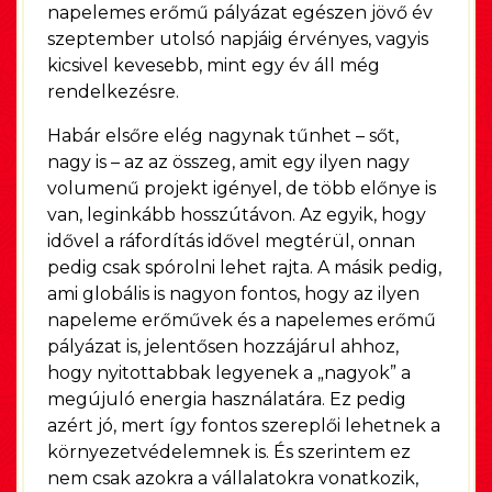
napelemes erőmű pályázat egészen jövő év
szeptember utolsó napjáig érvényes, vagyis
kicsivel kevesebb, mint egy év áll még
rendelkezésre.
Habár elsőre elég nagynak tűnhet – sőt,
nagy is – az az összeg, amit egy ilyen nagy
volumenű projekt igényel, de több előnye is
van, leginkább hosszútávon. Az egyik, hogy
idővel a ráfordítás idővel megtérül, onnan
pedig csak spórolni lehet rajta. A másik pedig,
ami globális is nagyon fontos, hogy az ilyen
napeleme erőművek és a napelemes erőmű
pályázat is, jelentősen hozzájárul ahhoz,
hogy nyitottabbak legyenek a „nagyok” a
megújuló energia használatára. Ez pedig
azért jó, mert így fontos szereplői lehetnek a
környezetvédelemnek is. És szerintem ez
nem csak azokra a vállalatokra vonatkozik,