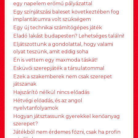
egy napelem erőmű pályázattal
Egy színjátszási baleset következtében fog
implantátumra volt szükségem
Egy új technikai számítógépes játék
Eladó lakást budapesten? Lehetséges találni!
Eljátszottunk a gondolattal, hogy valami
olyat teszünk, amit eddig soha
Én is vettem egy maxmoda táskát!
Esküvői szerepjáték a társulatommal
Ezek a szakemberek nem csak szerepet
játszanak
Hajszárító nélkül nincs előadás
Hétvégi előadás, és az angol
nyelvtanfolyamok
Hogyan játsztassunk gyerekkel kenőanyag
szerepet?
Játékból nem érdemes főzni, csak ha profin