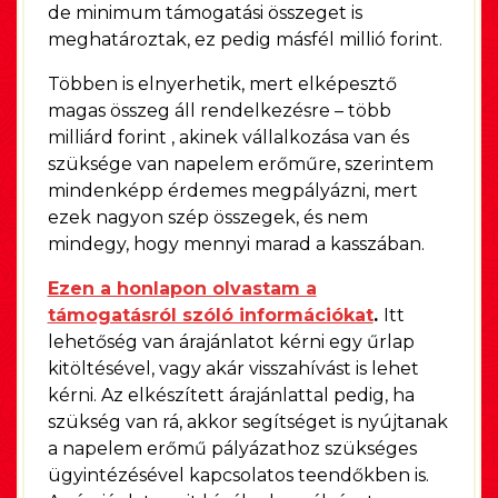
de minimum támogatási összeget is
meghatároztak, ez pedig másfél millió forint.
Többen is elnyerhetik, mert elképesztő
magas összeg áll rendelkezésre – több
milliárd forint , akinek vállalkozása van és
szüksége van napelem erőműre, szerintem
mindenképp érdemes megpályázni, mert
ezek nagyon szép összegek, és nem
mindegy, hogy mennyi marad a kasszában.
Ezen a honlapon olvastam a
támogatásról szóló információkat
.
Itt
lehetőség van árajánlatot kérni egy űrlap
kitöltésével, vagy akár visszahívást is lehet
kérni. Az elkészített árajánlattal pedig, ha
szükség van rá, akkor segítséget is nyújtanak
a napelem erőmű pályázathoz szükséges
ügyintézésével kapcsolatos teendőkben is.