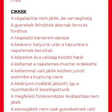
« nov
CIKKEK
A cégalapítás nem játék, de van segítség
A gyerekek felnőttek akarnak lenni és
fordítva
A hegesztő karrierem eposza
A kedvenc helyünk után a házunkra is
napelemek kerültek
A képzelet és a valóság közötti határ
A kisfiamat a napelemes inverter érdekelte
A kisfiammal való játék közben jutott
eszembe a kuplung csere
A kislányom irodistát játszott, így a
nyomtatókról beszélgettünk
A megfelelő fűtésrendszer kiválasztása nem
játék
A szerepjáték nem csak gyerekeknek való