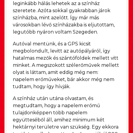
leginkább hálás lehetek az a színház
szeretete. Azóta sokkal gyakrabban járok
színházba, mint azelőtt. Így már más
városokban lévő színházakba is eljutottam,
legutóbb nyáron voltam Szegeden.
Autóval mentünk, és a GPS kicsit
megbolondult, levitt az autópályáról, így
hatalmas mezők és szántóföldek mellett vitt
minket. A megszokott szélerőművek mellett
olyat is láttam, amit eddig még nem:
napelem erőműveket, bár akkor még nem
tudtam, hogy így hívják.
A színház után utána olvastam, és
megtudtam, hogy a napelem erőmű
tulajdonképpen több napelem
együtteséből áll, amihez minimum két
hektárnyi területre van szükség. Egy ekkora