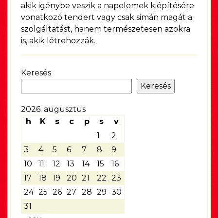
akik igénybe veszik a napelemek kiépítésére
vonatkozó tendert vagy csak simán magát a
szolgáltatást, hanem természetesen azokra
is, akik létrehozzák.
Keresés
Keresés
2026. augusztus
h
K
s
c
p
s
v
1
2
3
4
5
6
7
8
9
10
11
12
13
14
15
16
17
18
19
20
21
22
23
24
25
26
27
28
29
30
31