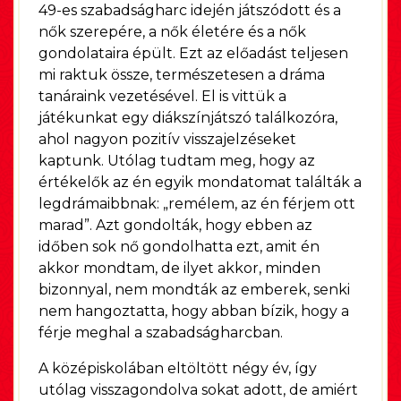
49-es szabadságharc idején játszódott és a
nők szerepére, a nők életére és a nők
gondolataira épült. Ezt az előadást teljesen
mi raktuk össze, természetesen a dráma
tanáraink vezetésével. El is vittük a
játékunkat egy diákszínjátszó találkozóra,
ahol nagyon pozitív visszajelzéseket
kaptunk. Utólag tudtam meg, hogy az
értékelők az én egyik mondatomat találták a
legdrámaibbnak: „remélem, az én férjem ott
marad”. Azt gondolták, hogy ebben az
időben sok nő gondolhatta ezt, amit én
akkor mondtam, de ilyet akkor, minden
bizonnyal, nem mondták az emberek, senki
nem hangoztatta, hogy abban bízik, hogy a
férje meghal a szabadságharcban.
A középiskolában eltöltött négy év, így
utólag visszagondolva sokat adott, de amiért