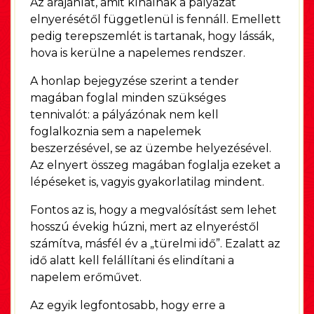
Az árajánlat, amit kínálnak a pályázat
elnyerésétől függetlenül is fennáll. Emellett
pedig terepszemlét is tartanak, hogy lássák,
hova is kerülne a napelemes rendszer.
A honlap bejegyzése szerint a tender
magában foglal minden szükséges
tennivalót: a pályázónak nem kell
foglalkoznia sem a napelemek
beszerzésével, se az üzembe helyezésével.
Az elnyert összeg magában foglalja ezeket a
lépéseket is, vagyis gyakorlatilag mindent.
Fontos az is, hogy a megvalósítást sem lehet
hosszú évekig húzni, mert az elnyeréstől
számítva, másfél év a „türelmi idő”. Ezalatt az
idő alatt kell felállítani és elindítani a
napelem erőművet.
Az egyik legfontosabb, hogy erre a