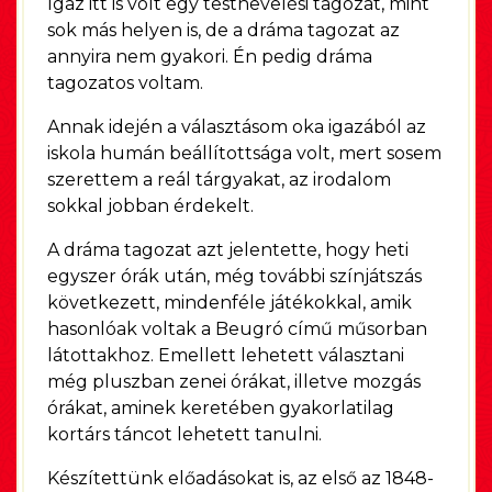
Igaz itt is volt egy testnevelési tagozat, mint
sok más helyen is, de a dráma tagozat az
annyira nem gyakori. Én pedig dráma
tagozatos voltam.
Annak idején a választásom oka igazából az
iskola humán beállítottsága volt, mert sosem
szerettem a reál tárgyakat, az irodalom
sokkal jobban érdekelt.
A dráma tagozat azt jelentette, hogy heti
egyszer órák után, még további színjátszás
következett, mindenféle játékokkal, amik
hasonlóak voltak a Beugró című műsorban
látottakhoz. Emellett lehetett választani
még pluszban zenei órákat, illetve mozgás
órákat, aminek keretében gyakorlatilag
kortárs táncot lehetett tanulni.
Készítettünk előadásokat is, az első az 1848-