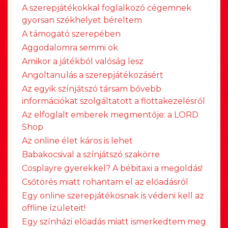
A szerepjátékokkal foglalkozó cégemnek
gyorsan székhelyet béreltem
A támogató szerepében
Aggodalomra semmi ok
Amikor a játékból valóság lesz
Angoltanulás a szerepjátékozásért
Az egyik színjátszó társam bővebb
információkat szolgáltatott a flottakezelésről
Az elfoglalt emberek megmentője: a LORD
Shop
Az online élet káros is lehet
Babakocsival a színjátszó szakörre
Cosplayre gyerekkel? A bébitaxi a megoldás!
Csőtörés miatt rohantam el az előadásról
Egy online szerepjátékosnak is védeni kell az
offline ízületeit!
Egy színházi előadás miatt ismerkedtem meg