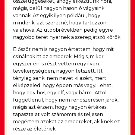
összefüggéseket, ahogy elkezdünk nőni,
mégis, belül nagyon hasonló vágyaink
vannak. Az egyik ilyen például, hogy
mindenki azt szeretné, hogy tartozzon
valahová. Az utóbbi években pedig egyre
nagyobb teret nyernek a szerepjátszó körök.
Először nem is nagyon értettem, hogy mit
csinálnak itt az emberek. Mégis, mikor
egyszer én is részt vettem egy ilyen
tevékenységben, nagyon tetszett. Itt
tényleg senki nem nevet ki azért, mert
elképzeled, hogy éppen más vagy. Lehet,
hogy egy hős, egy elf, vagy bármi. Attól
függetlenül, hogy nem rendszeresen járok,
mégis azt érzem, hogy nagyon értékes
tapasztalat volt számomra és teljesen
megértem azokat az embereket, akiknek ez
része az életének.