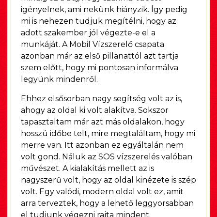
igényelnek, ami nekünk hiányzik. Így pedig
mi is nehezen tudjuk megítélni, hogy az
adott szakember jól végezte-e el a
munkáját. A Mobil Vízszerelő csapata
azonban már az első pillanattól azt tartja
szem előtt, hogy mi pontosan informálva
legyünk mindenről.
Ehhez elsősorban nagy segítség volt az is,
ahogy az oldal ki volt alakítva. Sokszor
tapasztaltam már azt más oldalakon, hogy
hosszú időbe telt, mire megtaláltam, hogy mi
merre van. Itt azonban ez egyáltalán nem
volt gond. Náluk az SOS vízszerelés valóban
művészet. A kialakítás mellett az is
nagyszerű volt, hogy az oldal kinézete is szép
volt. Egy valódi, modern oldal volt ez, amit
arra terveztek, hogy a lehető leggyorsabban
el tudjunk végezni rajta mindent.