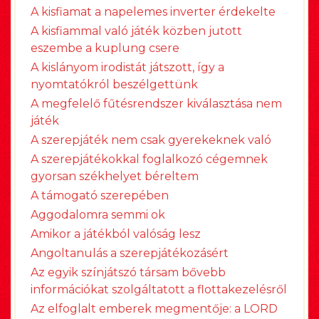
A kisfiamat a napelemes inverter érdekelte
A kisfiammal való játék közben jutott
eszembe a kuplung csere
A kislányom irodistát játszott, így a
nyomtatókról beszélgettünk
A megfelelő fűtésrendszer kiválasztása nem
játék
A szerepjáték nem csak gyerekeknek való
A szerepjátékokkal foglalkozó cégemnek
gyorsan székhelyet béreltem
A támogató szerepében
Aggodalomra semmi ok
Amikor a játékból valóság lesz
Angoltanulás a szerepjátékozásért
Az egyik színjátszó társam bővebb
információkat szolgáltatott a flottakezelésről
Az elfoglalt emberek megmentője: a LORD