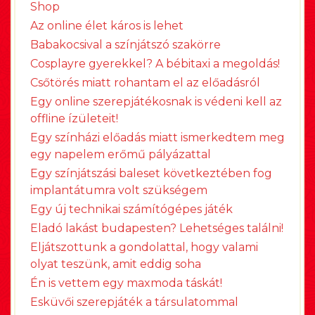
Shop
Az online élet káros is lehet
Babakocsival a színjátszó szakörre
Cosplayre gyerekkel? A bébitaxi a megoldás!
Csőtörés miatt rohantam el az előadásról
Egy online szerepjátékosnak is védeni kell az
offline ízületeit!
Egy színházi előadás miatt ismerkedtem meg
egy napelem erőmű pályázattal
Egy színjátszási baleset következtében fog
implantátumra volt szükségem
Egy új technikai számítógépes játék
Eladó lakást budapesten? Lehetséges találni!
Eljátszottunk a gondolattal, hogy valami
olyat teszünk, amit eddig soha
Én is vettem egy maxmoda táskát!
Esküvői szerepjáték a társulatommal