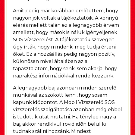
Amit pedig már korábban említettem, hogy
nagyon jók voltak a tájékoztatóik. A könnyű
elérés mellett talán ez a legnagyobb érvem
amellett, hogy mások is náluk igényeljenek
SOS vízszerelést. A tájékoztatók szövegeit
úgy írták, hogy mindenki meg tudja érteni
őket. Ez a hozzáállás pedig nagyon pozitív,
különösen mivel általában az a
tapasztalatom, hogy senki sem akarja, hogy
naprakész információkkal rendelkezzünk.
A legnagyobb baj azonban minden szerelő
munkával az szokott lenni, hogy sosem
kapunk időpontot. A Mobil Vízszerelő SOS
vízszerelés szolgáltatása azonban még ebből
is tudott kiutat mutatni. Ha tényleg nagy a
baj, akkor rendkívül rövid időn belül ki
tudnak szállni hozzánk. Mindezt