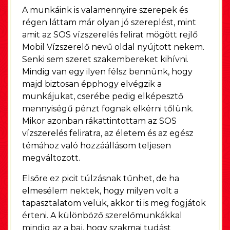
A munkáink is valamennyire szerepek és
régen láttam már olyan jó szereplést, mint
amit az SOS vízszerelés felirat mögött rejlő
Mobil Vízszerelő nevű oldal nyújtott nekem.
Senki sem szeret szakembereket kihívni.
Mindig van egy ilyen félsz bennünk, hogy
majd biztosan épphogy elvégzik a
munkájukat, cserébe pedig elképesztő
mennyiségű pénzt fognak elkérni tőlünk.
Mikor azonban rákattintottam az SOS
vízszerelés feliratra, az életem és az egész
témához való hozzáállásom teljesen
megváltozott.
Elsőre ez picit túlzásnak tűnhet, de ha
elmesélem nektek, hogy milyen volt a
tapasztalatom velük, akkor ti is meg fogjátok
érteni. A különböző szerelőmunkákkal
mindig az a baj, hogy szakmai tudást