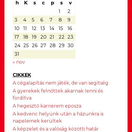
h
K
s
c
p
s
v
1
2
3
4
5
6
7
8
9
10
11
12
13
14
15
16
17
18
19
20
21
22
23
24
25
26
27
28
29
30
31
« nov
CIKKEK
A cégalapítás nem játék, de van segítség
A gyerekek felnőttek akarnak lenni és
fordítva
A hegesztő karrierem eposza
A kedvenc helyünk után a házunkra is
napelemek kerültek
A képzelet és a valóság közötti határ