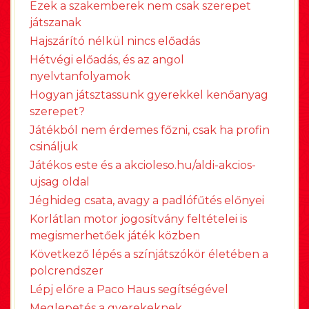
Ezek a szakemberek nem csak szerepet
játszanak
Hajszárító nélkül nincs előadás
Hétvégi előadás, és az angol
nyelvtanfolyamok
Hogyan játsztassunk gyerekkel kenőanyag
szerepet?
Játékból nem érdemes főzni, csak ha profin
csináljuk
Játékos este és a akcioleso.hu/aldi-akcios-
ujsag oldal
Jéghideg csata, avagy a padlófűtés előnyei
Korlátlan motor jogosítvány feltételei is
megismerhetőek játék közben
Következő lépés a színjátszókör életében a
polcrendszer
Lépj előre a Paco Haus segítségével
Meglepetés a gyerekeknek