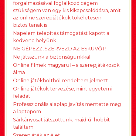
forgalmazásával foglalkozó cégem
szükségem van egy kis kikapcsolódásra, amit
az online szerepjátékok tökéletesen
biztosítanak is
Napelem telepítés támogatást kapott a
kedvenc helyünk
NE GÉPEZZ, SZERVEZD AZ ESKÜVŐT!
Ne játsszunk a biztonságunkkal
Online filmek magyarul – a szerepjátékosok
álma
Online játékboltból rendeltem jelmezt
Online játékok tervezése, mint egyetemi
feladat
Professzionális alaplap javítás mentette meg
a laptopom
Sárkányosat játszottunk, majd új hobbit
találtam
Szerepjáték az élet