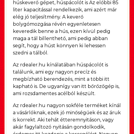
húskeverő gépet, húspácolót is Az előbbi 85
liter kapacitással rendelkezik, ami azért már
elég jó teljesítmény. A keverő
bolygómozgása révén egyenletesen
keveredik benne a hús, ezen kívül pedig
maga a tál billenthető, ami pedig abban
segít, hogy a húst könnyen ki lehessen
szedni a tálból.
Az rdealer.hu kínálatában húspácolót is
találunk, ami egy nagyon precíz és
megbízható berendezés, mint a többi itt
kapható is. De ugyanígy van itt bőrőzőgép is,
ami rozsdamentes acélból készült.
Az rdealer.hu nagyon sokféle terméket kínál
a vásárlóknak, ezek jó minőségűek és az áruk
is korrekt. Aki tehát étteremnyitáson, vagy
akár fagylaltozó nyitásán gondolkodik,