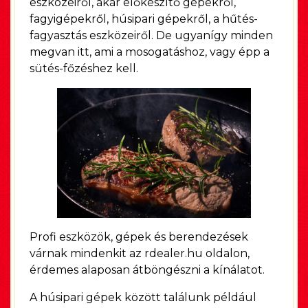
eszközeiről, akár előkészítő gépekről,
fagyigépekről, húsipari gépekről, a hűtés-
fagyasztás eszközeiről. De ugyanígy minden
megvan itt, ami a mosogatáshoz, vagy épp a
sütés-főzéshez kell.
Profi eszközök, gépek és berendezések
várnak mindenkit az rdealer.hu oldalon,
érdemes alaposan átböngészni a kínálatot.
A húsipari gépek között találunk például