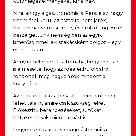
különleges élményeket kínálnak.
Mint ahogy a gasztronómia is. Persze az, hogy
finom étel kerül az asztalra, nem játék,
hanem nagyon is komoly és profi dolog. Erről
beszélgettünk nemrégiben az egyik
ismerősömmel, aki szakácsként dolgozik egy
étteremben.
Annyira belemerült a témába, hogy még azt
is elmesélte, hogy az rdealer.hu oldalról
rendeltek meg nagyon sok mindent a
konyhába.
Az
rdealer.hu
az a hely, ahol mindent meg
lehet találni, amire csak szükség lehet.
Előkészítő berendezéseket, sütőket,
hűtőket és sok minden mást is.
Legyen szó akár a csomagolástechnika