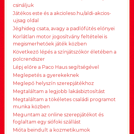
csináljuk
Játékos este és a akcioleso.hu/aldi-akcios-
ujsag oldal
Jéghideg csata, avagy a padlófűtés előnyei
Korlátlan motor jogosítvány feltételei is
megismerhetőek játék közben
Következő lépés a színjátszókör életében a
polcrendszer
Lépj előre a Paco Haus segítségével
Meglepetés a gyerekeknek
Meglepő helyszín szerepjátékhoz
Megtaláltam a legjobb lakásbiztosítást
Megtaláltam a tökéletes családi programot
munka közben
Meguntam az online szerepjátékot és
foglaltam egy siófoki szállást
Mióta beindult a kozmetikumok