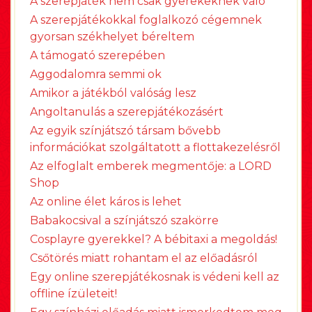
A szerepjáték nem csak gyerekeknek való
A szerepjátékokkal foglalkozó cégemnek
gyorsan székhelyet béreltem
A támogató szerepében
Aggodalomra semmi ok
Amikor a játékból valóság lesz
Angoltanulás a szerepjátékozásért
Az egyik színjátszó társam bővebb
információkat szolgáltatott a flottakezelésről
Az elfoglalt emberek megmentője: a LORD
Shop
Az online élet káros is lehet
Babakocsival a színjátszó szakörre
Cosplayre gyerekkel? A bébitaxi a megoldás!
Csőtörés miatt rohantam el az előadásról
Egy online szerepjátékosnak is védeni kell az
offline ízületeit!