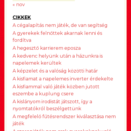
« nov
CIKKEK
A cégalapítás nem játék, de van segítség
A gyerekek felnőttek akarnak lenni és
fordítva
A hegesztő karrierem eposza
A kedvenc helyünk után a házunkra is
napelemek kerültek
A képzelet és a valóság közötti határ
A kisfiamat a napelemes inverter érdekelte
A kisfiammal való játék közben jutott
eszembe a kuplung csere
A kislányom irodistát játszott, így a
nyomtatókról beszélgettünk
A megfelelő fűtésrendszer kiválasztása nem
játék