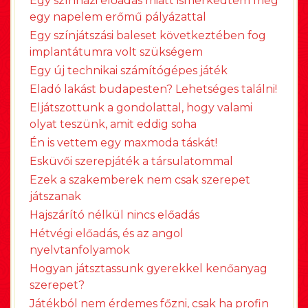
Egy színházi előadás miatt ismerkedtem meg
egy napelem erőmű pályázattal
Egy színjátszási baleset következtében fog
implantátumra volt szükségem
Egy új technikai számítógépes játék
Eladó lakást budapesten? Lehetséges találni!
Eljátszottunk a gondolattal, hogy valami
olyat teszünk, amit eddig soha
Én is vettem egy maxmoda táskát!
Esküvői szerepjáték a társulatommal
Ezek a szakemberek nem csak szerepet
játszanak
Hajszárító nélkül nincs előadás
Hétvégi előadás, és az angol
nyelvtanfolyamok
Hogyan játsztassunk gyerekkel kenőanyag
szerepet?
Játékból nem érdemes főzni, csak ha profin