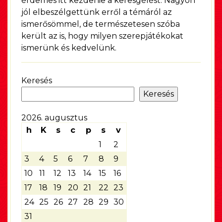
érdemes itt kezdenie a keresgélést. Nagyon
jól elbeszélgettünk erről a témáról az
ismerősömmel, de természetesen szóba
került az is, hogy milyen szerepjátékokat
ismerünk és kedvelünk.
Keresés
Keresés
2026. augusztus
h
K
s
c
p
s
v
1
2
3
4
5
6
7
8
9
10
11
12
13
14
15
16
17
18
19
20
21
22
23
24
25
26
27
28
29
30
31